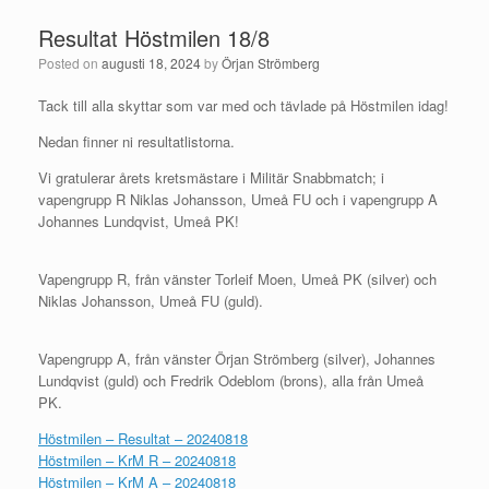
Resultat Höstmilen 18/8
Posted on
augusti 18, 2024
by
Örjan Strömberg
Tack till alla skyttar som var med och tävlade på Höstmilen idag!
Nedan finner ni resultatlistorna.
Vi gratulerar årets kretsmästare i Militär Snabbmatch; i
vapengrupp R Niklas Johansson, Umeå FU och i vapengrupp A
Johannes Lundqvist, Umeå PK!
Vapengrupp R, från vänster Torleif Moen, Umeå PK (silver) och
Niklas Johansson, Umeå FU (guld).
Vapengrupp A, från vänster Örjan Strömberg (silver), Johannes
Lundqvist (guld) och Fredrik Odeblom (brons), alla från Umeå
PK.
Höstmilen – Resultat – 20240818
Höstmilen – KrM R – 20240818
Höstmilen – KrM A – 20240818