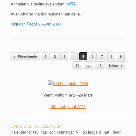
Anmälan via tävlingskalendern
IndTA
Även skyttar utanför regionen kan delta.
Inbjudan RegM 25-50m 2024
Post navigation
← Föregående
1
2
3
4
5
6
7
8
9
10
…
40
Nästa →
Varmt välkomna 27-29 Mars
SM i Luftpistol 2026
UPK’S SKYTTEKALENDER
Kalender för tävlingar och bokningar. Vill du lägga till nåt i den?