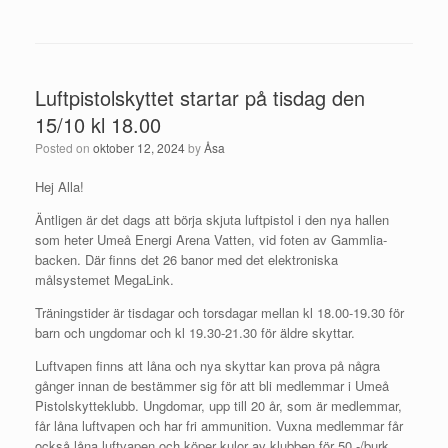
Luftpistolskyttet startar på tisdag den
15/10 kl 18.00
Posted on
oktober 12, 2024
by
Åsa
Hej Alla!
Äntligen är det dags att börja skjuta luftpistol i den nya hallen
som heter Umeå Energi Arena Vatten, vid foten av Gammlia-
backen. Där finns det 26 banor med det elektroniska
målsystemet MegaLink.
Träningstider är tisdagar och torsdagar mellan kl 18.00-19.30 för
barn och ungdomar och kl 19.30-21.30 för äldre skyttar.
Luftvapen finns att låna och nya skyttar kan prova på några
gånger innan de bestämmer sig för att bli medlemmar i Umeå
Pistolskytteklubb. Ungdomar, upp till 20 år, som är medlemmar,
får låna luftvapen och har fri ammunition. Vuxna medlemmar får
också låna luftvapen och köper kulor av klubben för 50,-/burk.