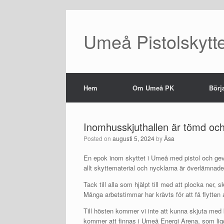
Umeå Pistolskytt
Hem
Om Umeå PK
Börj
Inomhusskjuthallen är tömd oc
Posted on
augusti 5, 2024
by
Åsa
En epok inom skyttet i Umeå med pistol och gevä
allt skyttematerial och nycklarna är överlämnade
Tack till alla som hjälpt till med att plocka ner, 
Många arbetstimmar har krävts för att få flytten 
Till hösten kommer vi inte att kunna skjuta med 
kommer att finnas i Umeå Energi Arena, som ligge