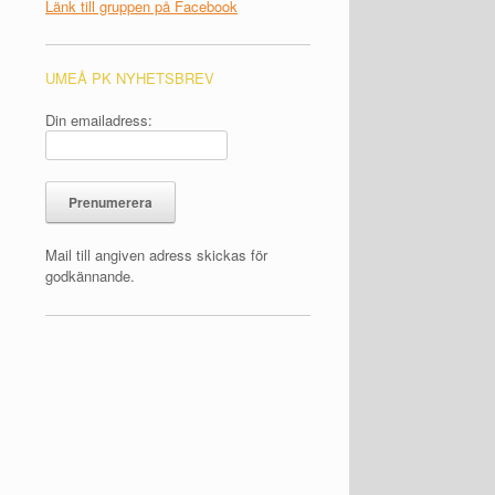
Länk till gruppen på Facebook
UMEÅ PK NYHETSBREV
Din emailadress:
Mail till angiven adress skickas för
godkännande.