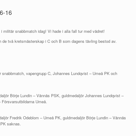
06-16
g i militär snabbmatch idag! Vi hade i alla fall tur med vädret!
och de två kretsmästerskap i C och B som dagens tävling bestod av.
militär snabbmatch, vapengrupp C, Johannes Lundqvist – Umeå PK och
edaljör Börje Lundin – Vännäs PSK, guldmedaljör Johannes Lundqvist –
 Försvarsutbildarna Umeå.
medaljör Fredrik Odeblom – Umeå PK, guldmedaljör Börje Lundin – Vännäs
 PK saknas.