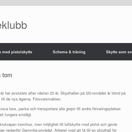
eklubb
a med pistolskytte
Schema & träning
Skytte som ev
h tom
r har avslutats efter nästan 23 år. Skjuthallen på I20-området är tömd på
 till de nya ägarna, Försvarsmakten.
skruva loss, packa och transportera alla grejor till andra förvaringsplatser.
att fungera smidigt.
krutvapen inomhus, men möjlighet till luftskytte med pistol och gevär
r nedanför Gammlia-området. Arbetet med att få till en skjuthall för