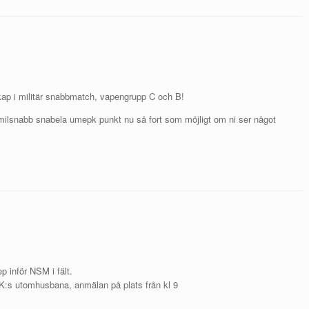
ap i militär snabbmatch, vapengrupp C och B!
ill milsnabb snabela umepk punkt nu så fort som möjligt om ni ser något
p inför NSM i fält.
 PK:s utomhusbana, anmälan på plats från kl 9