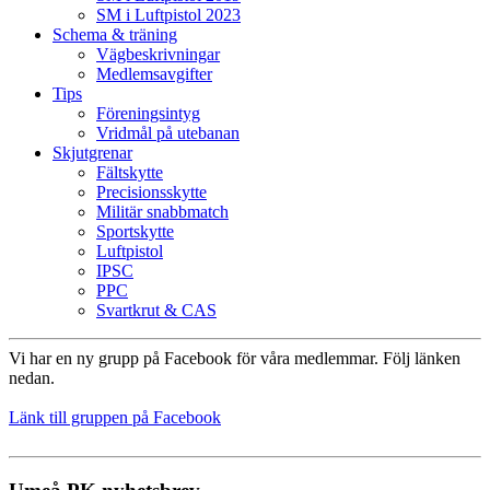
SM i Luftpistol 2023
Schema & träning
Vägbeskrivningar
Medlemsavgifter
Tips
Föreningsintyg
Vridmål på utebanan
Skjutgrenar
Fältskytte
Precisionsskytte
Militär snabbmatch
Sportskytte
Luftpistol
IPSC
PPC
Svartkrut & CAS
Vi har en ny grupp på Facebook för våra medlemmar. Följ länken
nedan.
Länk till gruppen på Facebook