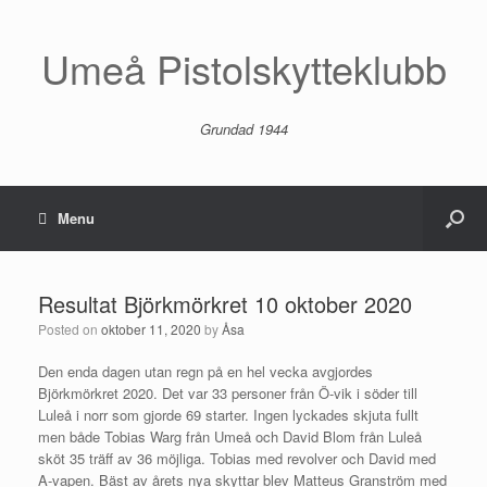
Umeå Pistolskytteklubb
Grundad 1944
Menu
Resultat Björkmörkret 10 oktober 2020
Posted on
oktober 11, 2020
by
Åsa
Den enda dagen utan regn på en hel vecka avgjordes
Björkmörkret 2020. Det var 33 personer från Ö-vik i söder till
Luleå i norr som gjorde 69 starter. Ingen lyckades skjuta fullt
men både Tobias Warg från Umeå och David Blom från Luleå
sköt 35 träff av 36 möjliga. Tobias med revolver och David med
A-vapen. Bäst av årets nya skyttar blev Matteus Granström med