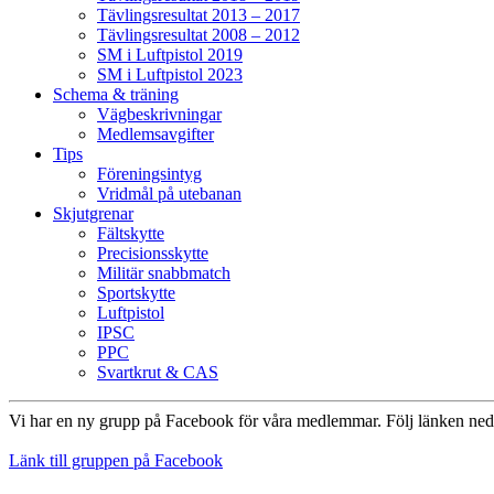
Tävlingsresultat 2013 – 2017
Tävlingsresultat 2008 – 2012
SM i Luftpistol 2019
SM i Luftpistol 2023
Schema & träning
Vägbeskrivningar
Medlemsavgifter
Tips
Föreningsintyg
Vridmål på utebanan
Skjutgrenar
Fältskytte
Precisionsskytte
Militär snabbmatch
Sportskytte
Luftpistol
IPSC
PPC
Svartkrut & CAS
Vi har en ny grupp på Facebook för våra medlemmar. Följ länken ned
Länk till gruppen på Facebook