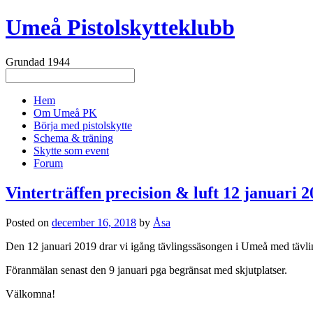
Umeå Pistolskytteklubb
Grundad 1944
Hem
Om Umeå PK
Börja med pistolskytte
Schema & träning
Skytte som event
Forum
Vinterträffen precision & luft 12 januari 
Posted on
december 16, 2018
by
Åsa
Den 12 januari 2019 drar vi igång tävlingssäsongen i Umeå med tävling
Föranmälan senast den 9 januari pga begränsat med skjutplatser.
Välkomna!