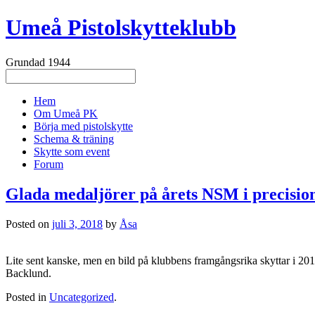
Umeå Pistolskytteklubb
Grundad 1944
Hem
Om Umeå PK
Börja med pistolskytte
Schema & träning
Skytte som event
Forum
Glada medaljörer på årets NSM i precision
Posted on
juli 3, 2018
by
Åsa
Lite sent kanske, men en bild på klubbens framgångsrika skyttar i 201
Backlund.
Posted in
Uncategorized
.