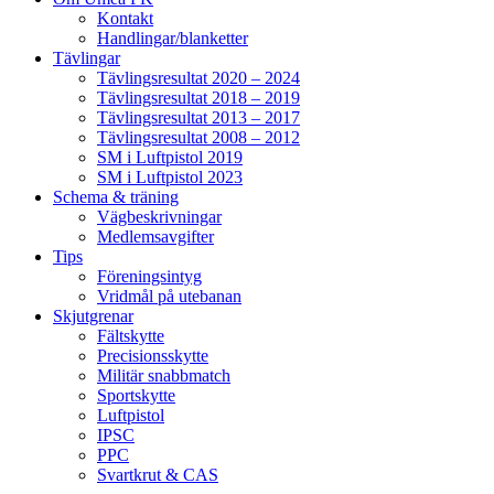
Kontakt
Handlingar/blanketter
Tävlingar
Tävlingsresultat 2020 – 2024
Tävlingsresultat 2018 – 2019
Tävlingsresultat 2013 – 2017
Tävlingsresultat 2008 – 2012
SM i Luftpistol 2019
SM i Luftpistol 2023
Schema & träning
Vägbeskrivningar
Medlemsavgifter
Tips
Föreningsintyg
Vridmål på utebanan
Skjutgrenar
Fältskytte
Precisionsskytte
Militär snabbmatch
Sportskytte
Luftpistol
IPSC
PPC
Svartkrut & CAS