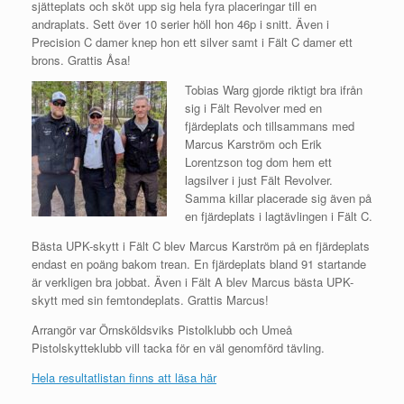
sjätteplats och sköt upp sig hela fyra placeringar till en
andraplats. Sett över 10 serier höll hon 46p i snitt. Även i
Precision C damer knep hon ett silver samt i Fält C damer ett
brons. Grattis Åsa!
Tobias Warg gjorde riktigt bra ifrån
sig i Fält Revolver med en
fjärdeplats och tillsammans med
Marcus Karström och Erik
Lorentzson tog dom hem ett
lagsilver i just Fält Revolver.
Samma killar placerade sig även på
en fjärdeplats i lagtävlingen i Fält C.
Bästa UPK-skytt i Fält C blev Marcus Karström på en fjärdeplats
endast en poäng bakom trean. En fjärdeplats bland 91 startande
är verkligen bra jobbat. Även i Fält A blev Marcus bästa UPK-
skytt med sin femtondeplats. Grattis Marcus!
Arrangör var Örnsköldsviks Pistolklubb och Umeå
Pistolskytteklubb vill tacka för en väl genomförd tävling.
Hela resultatlistan finns att läsa här