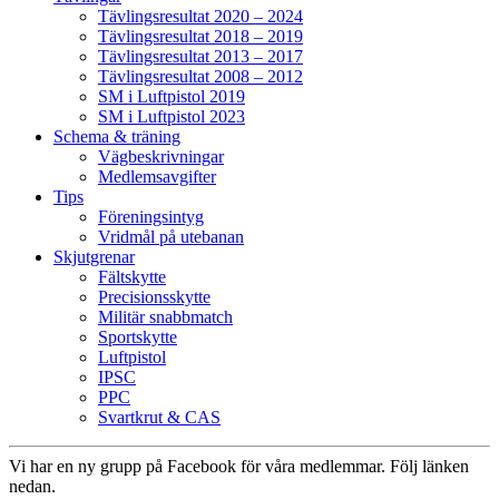
Tävlingsresultat 2020 – 2024
Tävlingsresultat 2018 – 2019
Tävlingsresultat 2013 – 2017
Tävlingsresultat 2008 – 2012
SM i Luftpistol 2019
SM i Luftpistol 2023
Schema & träning
Vägbeskrivningar
Medlemsavgifter
Tips
Föreningsintyg
Vridmål på utebanan
Skjutgrenar
Fältskytte
Precisionsskytte
Militär snabbmatch
Sportskytte
Luftpistol
IPSC
PPC
Svartkrut & CAS
Vi har en ny grupp på Facebook för våra medlemmar. Följ länken
nedan.