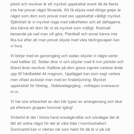
pistol och revolver är ett mycket uppskattat event då de flesta
inte har provat något liknande. Att få skjuta med riktiga grejer är
något som dom som provat med oss uppskattat väldigt mycket.
Självklart är vi mycket noga med säkerheten och att deltagarna
ska känna att dom får ut så mycket som möjligt. Kostnad
beroende på vad man vill göra. Paintball och annat känns inte
lika kul efter att man provat skjuta med våra tävlingsvapen kan
vi lova.
Vi börjar med en genomgång och sedan skjuter vi några serier
med kaliber 22. Sedan ökar vi och skjuter med 9 mm pistoler och
ibland även revolver. Kalibrar på dom grova vapnen varierar ända
upp till hårdladdat 44 magnum. Upplägget kan som sagt variera
men oftast avslutar man med en finalskjutning. Mycket
uppskattat för företag , födelsedagsgäng , möhippor svensexor
m.m.
Vi har stor erfarenhet av den här typen av arrangemang och ökar
på eftersom gruppen kommer igång!
Vintertid är det i första hand onsdagkvällar och söndagar det är
lätt att ordna något för det är våra tider i inomhushallen!
Sommartid kan vi nästan när som helst för då är vi på vår